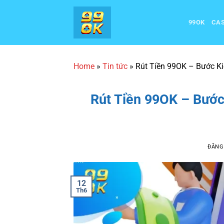
Bỏ
qua
99OK
CAS
nội
dung
Home
»
Tin tức
»
Rút Tiền 99OK – Bước K
Rút Tiền 99OK – Bước
ĐĂNG
12
Th6