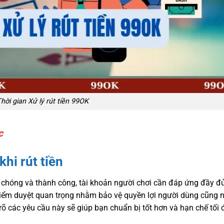
hời gian Xử lý rút tiền 99OK
c
khi rút tiền
h chóng và thành công, tài khoản người chơi cần đáp ứng đầy đ
 kiểm duyệt quan trọng nhằm bảo vệ quyền lợi người dùng cũng 
rõ các yêu cầu này sẽ giúp bạn chuẩn bị tốt hơn và hạn chế tối 