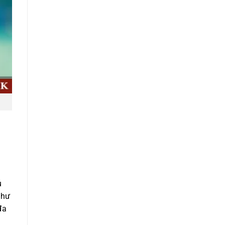
ủ
như
đa