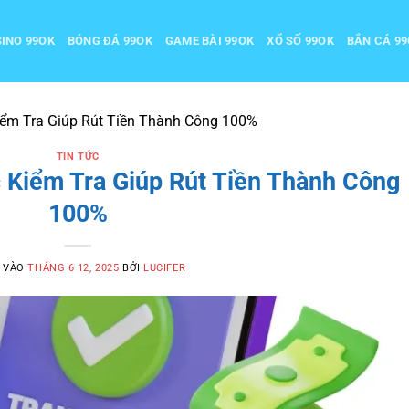
INO 99OK
BÓNG ĐÁ 99OK
GAME BÀI 99OK
XỔ SỐ 99OK
BẮN CÁ 9
iểm Tra Giúp Rút Tiền Thành Công 100%
TIN TỨC
 Kiểm Tra Giúp Rút Tiền Thành Công
100%
 VÀO
THÁNG 6 12, 2025
BỞI
LUCIFER