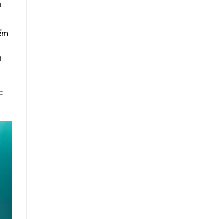
n
iểm
n
c