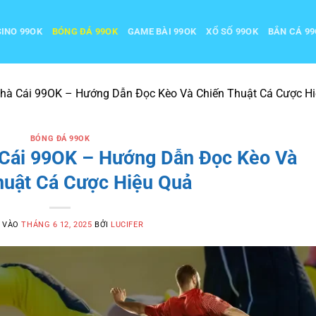
INO 99OK
BÓNG ĐÁ 99OK
GAME BÀI 99OK
XỔ SỐ 99OK
BẮN CÁ 9
Nhà Cái 99OK – Hướng Dẫn Đọc Kèo Và Chiến Thuật Cá Cược H
BÓNG ĐÁ 99OK
 Cái 99OK – Hướng Dẫn Đọc Kèo Và
huật Cá Cược Hiệu Quả
 VÀO
THÁNG 6 12, 2025
BỞI
LUCIFER