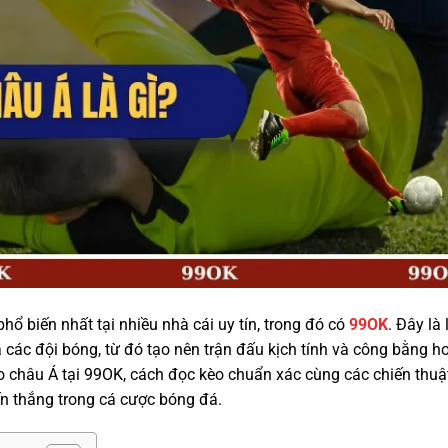
hổ biến nhất tại nhiều nhà cái uy tín, trong đó có
99OK
. Đây là 
các đội bóng, từ đó tạo nên trận đấu kịch tính và công bằng h
kèo châu Á tại 99OK, cách đọc kèo chuẩn xác cùng các chiến thuậ
ến thắng trong cá cược bóng đá.