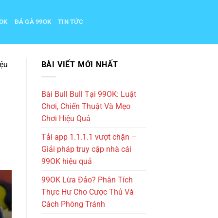
9OK
ĐÁ GÀ 99OK
TIN TỨC
iệu
BÀI VIẾT MỚI NHẤT
Bài Bull Bull Tại 99OK: Luật
Chơi, Chiến Thuật Và Mẹo
Chơi Hiệu Quả
Tải app 1.1.1.1 vượt chặn –
Giải pháp truy cập nhà cái
99OK hiệu quả
99OK Lừa Đảo? Phân Tích
Thực Hư Cho Cược Thủ Và
Cách Phòng Tránh