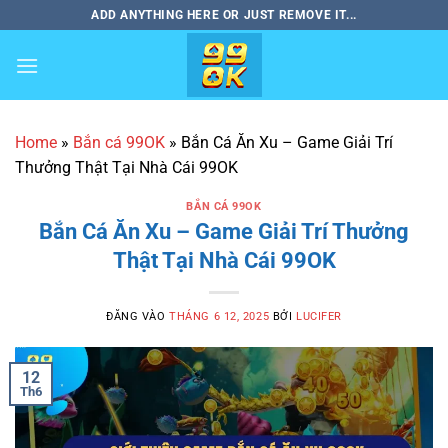
Bỏ
ADD ANYTHING HERE OR JUST REMOVE IT...
qua
nội
dung
Home
»
Bắn cá 99OK
»
Bắn Cá Ăn Xu – Game Giải Trí
Thưởng Thật Tại Nhà Cái 99OK
BẮN CÁ 99OK
Bắn Cá Ăn Xu – Game Giải Trí Thưởng
Thật Tại Nhà Cái 99OK
ĐĂNG VÀO
THÁNG 6 12, 2025
BỞI
LUCIFER
12
Th6