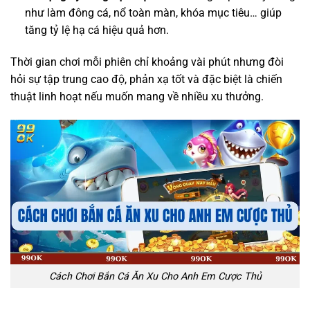
như làm đông cá, nổ toàn màn, khóa mục tiêu… giúp
tăng tỷ lệ hạ cá hiệu quả hơn.
Thời gian chơi mỗi phiên chỉ khoảng vài phút nhưng đòi
hỏi sự tập trung cao độ, phản xạ tốt và đặc biệt là chiến
thuật linh hoạt nếu muốn mang về nhiều xu thưởng.
Cách Chơi Bắn Cá Ăn Xu Cho Anh Em Cược Thủ