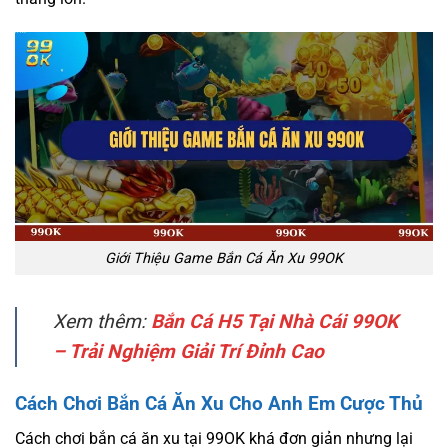
Giới Thiệu Game Bắn Cá Ăn Xu 99OK
Xem thêm:
Bắn Cá H5 Tại Nhà Cái 99OK
– Trải Nghiệm Giải Trí Đỉnh Cao
Cách Chơi Bắn Cá Ăn Xu Cho Anh Em Cược Thủ
Cách chơi bắn cá ăn xu tại 99OK khá đơn giản nhưng lại