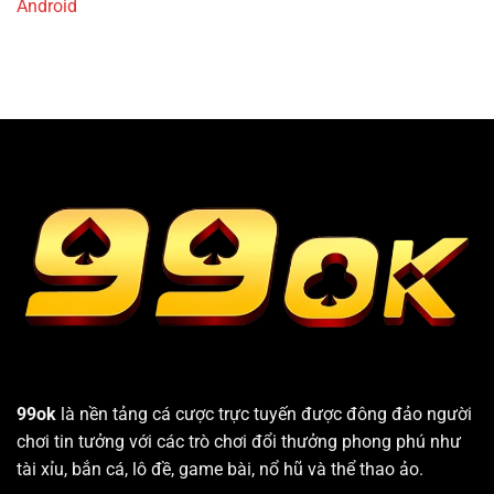
Android
99ok
là nền tảng cá cược trực tuyến được đông đảo người
chơi tin tưởng với các trò chơi đổi thưởng phong phú như
tài xỉu, bắn cá, lô đề, game bài, nổ hũ và thể thao ảo.