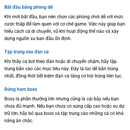
Bắt đầu bằng phòng dễ
Khi mới bắt đầu, bạn nên chọn các phòng chơi dễ với mức
cược thấp để làm quen với cơ chế game. Việc này giúp bạn
hiểu cách cá di chuyển, vũ khí hoạt động thế nào và xây
dựng nguồn xu ban đầu ổn định.
Tập trung vào đàn cá
Khi thấy cá bơi theo đàn hoặc di chuyển chậm, hãy tập
trung bắn vào các mục tiêu này. Đây là lúc dễ bắn trúng
nhất, đồng thời tiết kiệm đạn và tăng cơ hội trúng liên tục.
Đừng ham boss
Boss là phần thưởng lớn nhưng cũng là cái bẫy nếu bạn
chưa đủ mạnh. Nếu bạn chưa có súng cấp cao hoặc xu dự
trữ lớn, hãy bỏ qua boss và tập trung vào những cá có khả
năng ăn chắc.